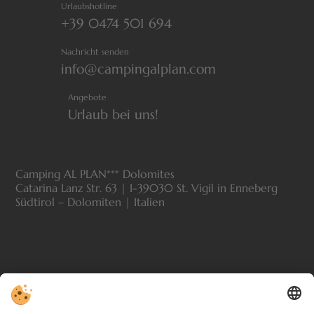
Urlaubshotline
+39 0474 501 694
Nachricht senden
info@campingalplan.com
Angebote
Urlaub bei uns!
Camping AL PLAN*** Dolomites
Catarina Lanz Str. 63 | I-39030 St. Vigil in Enneberg
Südtirol – Dolomiten | Italien