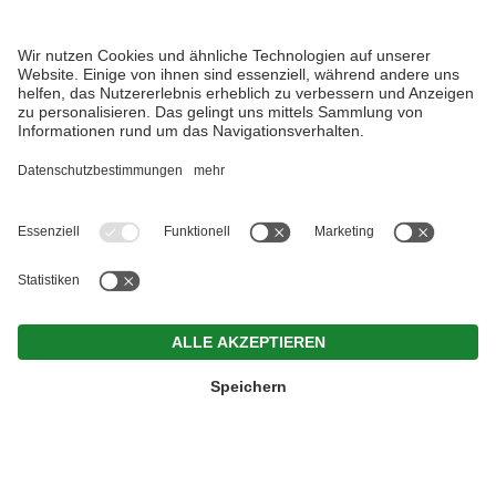
MwSt.-Nr. IT01534660210 . CIN: IT021047B12C5Y26E7 .
Impressum
.
Datenschutz
.
Individuelle Cookie-Einstellungen
.
Erklärung zur
Barrierefreiheit
.
© Webdesign by