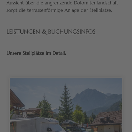
Sommer (60-70m2) - Winter (40-50m2)
Aussicht über die angrenzende Dolomitenlandschaft
Stellplatz mit CEE 16A Stromanschluss Strom- (1,10€/kWh) und
sorgt die terrassenförmige Anlage der Stellplätze.
Gasanschluss (10,20€/m3) *Preis wird je nach Verbrauch extra
verrechnet
LEISTUNGEN & BUCHUNGSINFOS
WI-FI und TV-Anschluss inkludiert
bis 1 zusätzliches Fahrzeug inklusive
Unsere Stellplätze im Detail:
VERFÜGBARKEIT & PREISE
Tagespreis Winter
pro Nacht
ab
52
€
pro Stellplatz
Dezember
2026