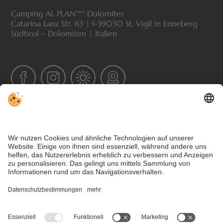
Camping AL PLAN*** Dolomites
Catarina Lanz Str. 63 | I-39030 St. Vigil in Enneberg
Südtirol – Dolomiten | Italien