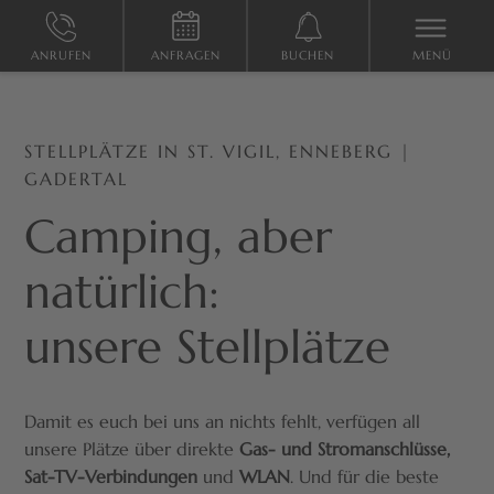
ANRUFEN
ANFRAGEN
BUCHEN
MENÜ
STELLPLÄTZE IN ST. VIGIL, ENNEBERG |
GADERTAL
Camping, aber
natürlich:
STANDARD STELLPLATZ
unsere Stellplätze
pro Nacht
ab
52,00 €
pro Stellplatz
1-6
Personen
Damit es euch bei uns an nichts fehlt, verfügen all
unsere Plätze über direkte
Gas- und Stromanschlüsse,
Stellplatz für: Wohnmobil / Wohnwagen / Van / Zelt+Auto
Sat-TV-Verbindungen
und
WLAN
. Und für die beste