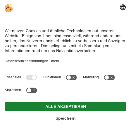
Vimeo
Wir setzen auf unserer Seite Komponenten von Vimeo
ein. Vimeo ist ein Service der Vimeo LCC, 555 West 18th
Street, New York, New York 10011, USA. Bei jedem
einzelnen Aufruf der Webseite, die mit dieser
Komponente ausgestattet ist, veranlasst sie, dass der
von Ihnen verwendete Browser eine Darstellung der
Komponente von Vimeo herunterlädt. Wenn Sie die
Website aufrufen und währenddessen bei Vimeo
eingeloggt sind, erkennt Vimeo durch die von der
Komponente gesammelten Informationen, welche
konkrete Seite Sie besuchen und ordnet dies Ihrem
persönlichen Account bei Vimeo zu. Klicken Sie z.B. auf
„Play“ wird diese Information an Ihr Konto bei Vimeo
übermittelt und dort gespeichert. Darüber hinaus wird
die Information, dass Sie unsere Seite besucht haben,
an Vimeo weitergegeben.