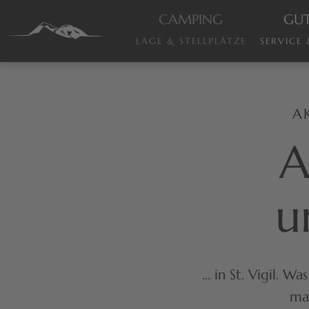
CAMPING
GUT
LAGE & STELLPLÄTZE
SERVICE
A
A
u
… in St. Vigil. 
mac