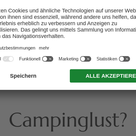
rlaubsangebo
Keine Angebote verfügbar
Campinglust?