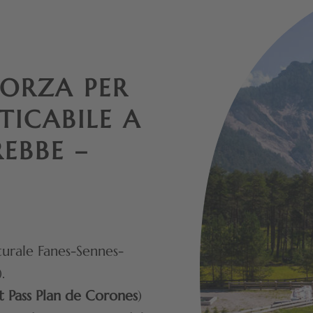
FORZA PER
TICABILE A
REBBE –
aturale Fanes-Sennes-
.
t Pass Plan de Corones
)