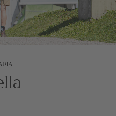
ADIA
lla