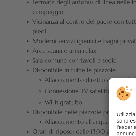
Fermata degli autobus di linea nelle 
campeggio
Vicinanza al centro del paese con tutti
piedi
Moderni servizi igienici e bagni privati
Area sauna e area relax
Sala comune con tavoli e sedie
Disponibile in tutte le piazzole:
Allacciamento diretto a gas ed el
Connessione TV satellitare
Wi-fi gratuito
Disponibile nelle piazzole premium:
Allacciamento all’acqua potabile 
Orari di riposo: dalle 13:30 alle 15:30