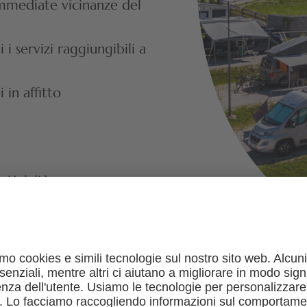
immediate vicinanze del
 i servizi raggiungibili a
 in affitto
ettricità
e scarico acque grigie
 e dalle 22:30 alle 07:30