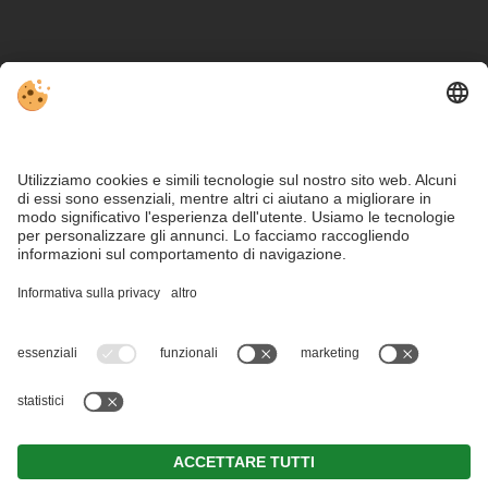
Part. IVA IT01534660210 . CIN: IT021047B12C5Y26E7 .
Note legali
.
Direttiva privacy
.
Impostazioni cookie individuali
.
Dichiarazione di
accessibilità
.
© Webdesign by